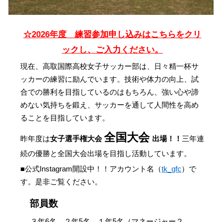
☆202
6
年度 練習参加申し込みはこちらをクリ
ックし、ご入力ください。
現在、高取国際高校女子サッカー部は、日々精一杯サ
ッカーの練習に励んでいます。技術や体力の向上、試
合での勝利を目指しているのはもちろん、強い心や諦
めない気持ちを鍛え、サッカーを通して人間性を高め
ることを目指しています。
全国大会
昨年度は
女子選手権大会
出場！！
三年連
続の優勝と全国大会出場を目指し活動しています。
■公式Instagram開設中！！アカウント名（
tk_gfc
）で
す。是非ご覧ください。
部員数
３年
6
名、２年
5
名、１年
5
名（マネージャー２